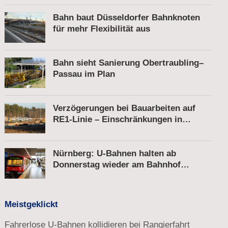
Bahn baut Düsseldorfer Bahnknoten
für mehr Flexibilität aus
Bahn sieht Sanierung Obertraubling–
Passau im Plan
Verzögerungen bei Bauarbeiten auf
RE1-Linie – Einschränkungen in
Berkenbrück
Nürnberg: U-Bahnen halten ab
Donnerstag wieder am Bahnhof
Röthenbach
Meistgeklickt
Fahrerlose U-Bahnen kollidieren bei Rangierfahrt