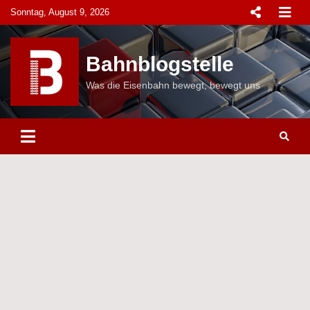
Skip
Sonntag, August 9, 2026
to
content
Bahnblogstelle
Was die Eisenbahn bewegt, bewegt uns