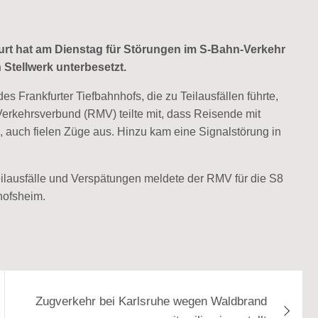
rt hat am Dienstag für Störungen im S-Bahn-Verkehr
n
Stellwerk unterbesetzt.
 Frankfurter Tiefbahnhofs, die zu Teil­ausfällen führte,
rkehrs­verbund (RMV) teilte mit, dass Reisende mit
uch fielen Züge aus. Hinzu kam eine Signal­störung in
lausfälle und Verspä­tungen meldete der RMV für die S8
hofsheim.
Zugverkehr bei Karlsruhe wegen Waldbrand