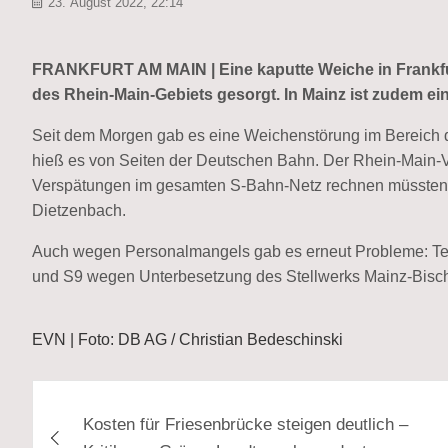
23. August 2022, 22:14
FRANKFURT AM MAIN | Eine kaputte Weiche in Frankfu
des Rhein-Main-Gebiets gesorgt. In Mainz ist zudem ei
Seit dem Morgen gab es eine Weichen­störung im Bereich des
hieß es von Seiten der Deutschen Bahn. Der Rhein-Main-Ve
Verspätungen im gesamten S-Bahn-Netz rechnen müssten, a
Dietzen­bach.
Auch wegen Personal­mangels gab es erneut Probleme: Tei
und S9 wegen Unter­besetzung des Stellwerks Mainz-Bisc
EVN | Foto: DB AG / Christian Bedeschinski
Beitragsnavigation
Kosten für Friesenbrücke steigen deutlich –