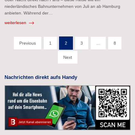
niederländisches Bahnunternehmen von Juli an ab Hamburg
anbieten. Während der…
weiterlesen
Seitennummerierung
Previous
1
2
3
…
8
der
Next
Beiträge
Nachrichten direkt aufs Handy