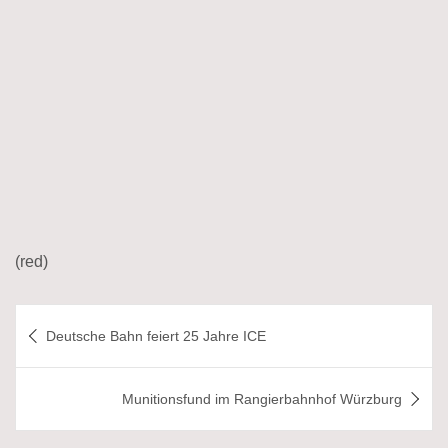
(red)
Beitragsnavigation
Deutsche Bahn feiert 25 Jahre ICE
Munitionsfund im Rangierbahnhof Würzburg