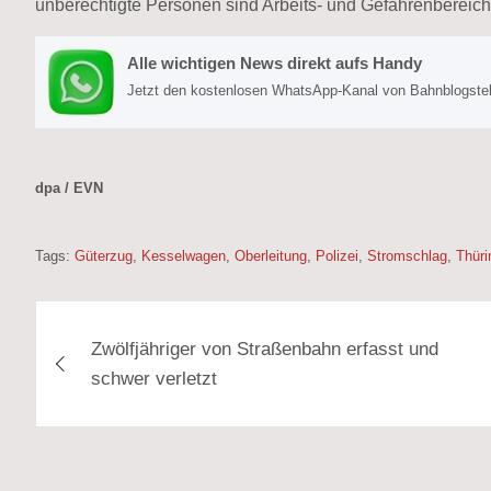
unberechtigte Personen sind Arbeits- und Gefahrenbereic
Alle wichtigen News direkt aufs Handy
Jetzt den kostenlosen WhatsApp-Kanal von Bahnblogstell
dpa / EVN
Tags:
Güterzug
,
Kesselwagen
,
Oberleitung
,
Polizei
,
Stromschlag
,
Thüri
Beitragsnavigation
Zwölfjähriger von Straßenbahn erfasst und
schwer verletzt