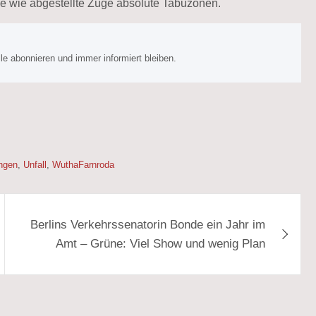
he wie abgestellte Züge absolute Tabuzonen.
e abonnieren und immer informiert bleiben.
ngen
,
Unfall
,
WuthaFarnroda
Berlins Verkehrssenatorin Bonde ein Jahr im
Amt – Grüne: Viel Show und wenig Plan