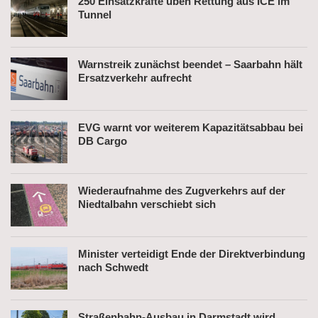
250 Einsatzkräfte üben Rettung aus ICE im
Tunnel
Warnstreik zunächst beendet – Saarbahn hält
Ersatzverkehr aufrecht
EVG warnt vor weiterem Kapazitätsabbau bei
DB Cargo
Wiederaufnahme des Zugverkehrs auf der
Niedtalbahn verschiebt sich
Minister verteidigt Ende der Direktverbindung
nach Schwedt
Straßenbahn-Ausbau in Darmstadt wird