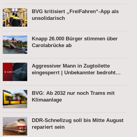
Pistole am Bahnhof
BVG kritisiert „FreiFahren“-App als
unsolidarisch
Knapp 26.000 Bürger stimmen über
Carolabrücke ab
Aggressiver Mann in Zugtoilette
eingesperrt | Unbekannter bedroht
Bahnmitarbeiter | Fahrkartenautomat
gesprengt
BVG: Ab 2032 nur noch Trams mit
Klimaanlage
DDR-Schnellzug soll bis Mitte August
repariert sein