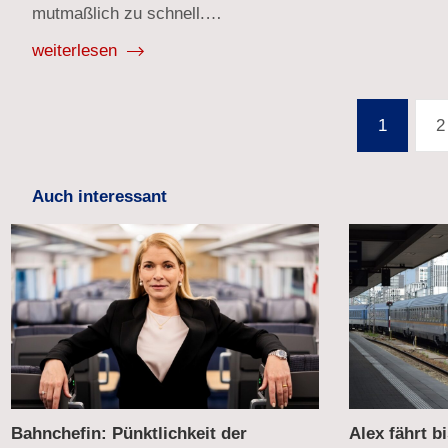
mutmaßlich zu schnell.…
weiterlesen
Seitennummerierung
1
2
der
Beiträge
Auch interessant
Alex fährt bis 2031 weiter auf der
Verkehrsmin