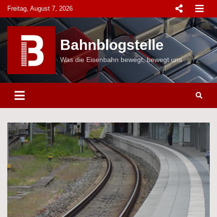
Skip
Freitag, August 7, 2026
to
content
Bahnblogstelle
Was die Eisenbahn bewegt, bewegt uns