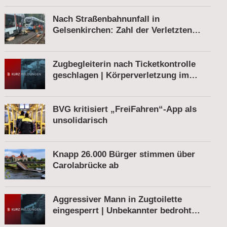
Nach Straßenbahnunfall in
Gelsenkirchen: Zahl der Verletzten
gestiegen
Zugbegleiterin nach Ticketkontrolle
geschlagen | Körperverletzung im
Regionalexpress | Mann mit Softair-
Pistole am Bahnhof
BVG kritisiert „FreiFahren“-App als
unsolidarisch
Knapp 26.000 Bürger stimmen über
Carolabrücke ab
Aggressiver Mann in Zugtoilette
eingesperrt | Unbekannter bedroht
Bahnmitarbeiter | Fahrkartenautomat