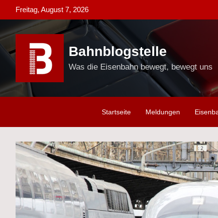
Skip
Freitag, August 7, 2026
to
content
Bahnblogstelle
Was die Eisenbahn bewegt, bewegt uns
Startseite
Meldungen
Eisenb