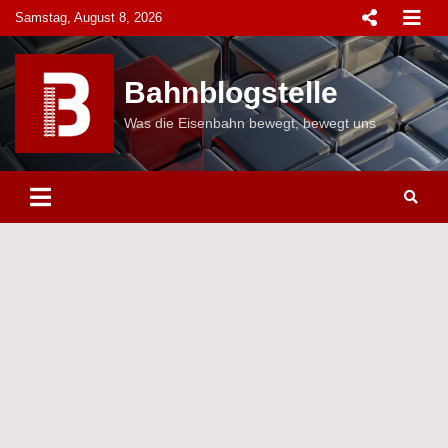
Skip
Samstag, August 8, 2026
to
content
Bahnblogstelle
Was die Eisenbahn bewegt, bewegt uns