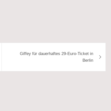
Giffey für dauerhaftes 29-Euro-Ticket in
Berlin