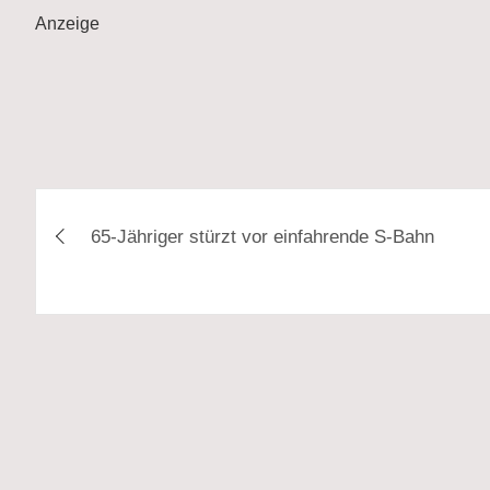
Anzeige
Beitragsnavigation
65-Jähriger stürzt vor einfahrende S-Bahn