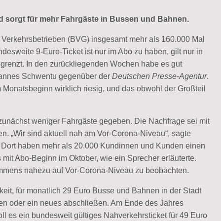
und sorgt für mehr Fahrgäste in Bussen und Bahnen.
ner Verkehrsbetrieben (BVG) insgesamt mehr als 160.000 Mal
esweite 9-Euro-Ticket ist nur im Abo zu haben, gilt nur in
egrenzt. In den zurückliegenden Wochen habe es gut
Jannes Schwentu gegenüber der
Deutschen Presse-Agentur
.
Monatsbeginn wirklich riesig, und das obwohl der Großteil
unächst weniger Fahrgäste gegeben. Die Nachfrage sei mit
n. „Wir sind aktuell nah am Vor-Corona-Niveau“, sagte
n: Dort haben mehr als 20.000 Kundinnen und Kunden einen
 mit Abo-Beginn im Oktober, wie ein Sprecher erläuterte.
ommens nahezu auf Vor-Corona-Niveau zu beobachten.
eit, für monatlich 29 Euro Busse und Bahnen in der Stadt
aben oder ein neues abschließen. Am Ende des Jahres
l es ein bundesweit gültiges Nahverkehrsticket für 49 Euro