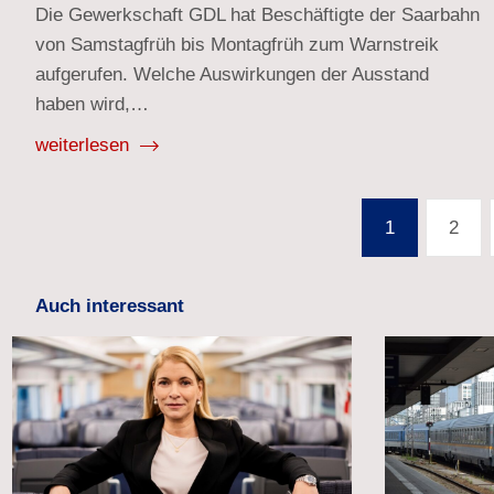
Die Gewerkschaft GDL hat Beschäftigte der Saarbahn
von Samstagfrüh bis Montagfrüh zum Warnstreik
aufgerufen. Welche Auswirkungen der Ausstand
haben wird,…
weiterlesen
Seitennummerierung
1
2
der
Beiträge
Auch interessant