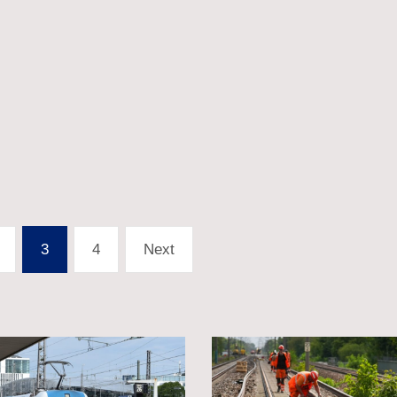
3
4
Next