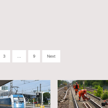
3
…
9
Next