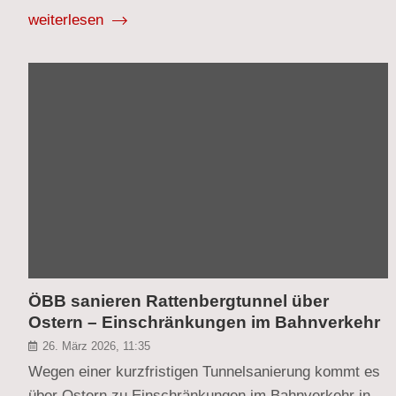
weiterlesen
ÖBB sanieren Rattenbergtunnel über
Ostern – Einschränkungen im Bahnverkehr
26. März 2026, 11:35
Wegen einer kurzfristigen Tunnelsanierung kommt es
über Ostern zu Einschränkungen im Bahnverkehr in