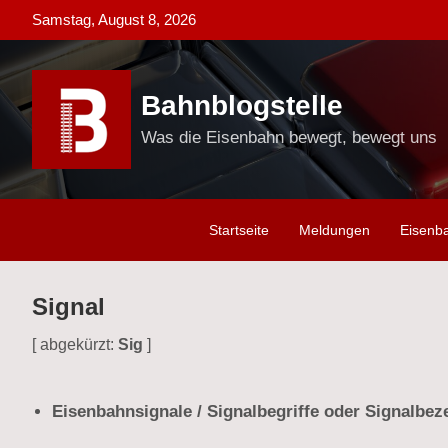
Skip
Samstag, August 8, 2026
to
content
Bahnblogstelle
Was die Eisenbahn bewegt, bewegt uns
Startseite
Meldungen
Eisenb
Signal
[ abgekürzt:
Sig
]
Eisenbahnsignale / Signalbegriffe oder Signalbe