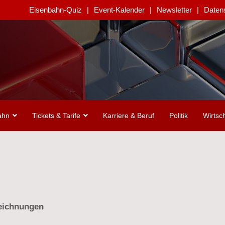
Eisenbahn-Quiz
Event-Kalender
Newsletter
Daten
ahn
Tickets & Tarife
Karriere & Beruf
Politik
Wirtsch
zeichnungen